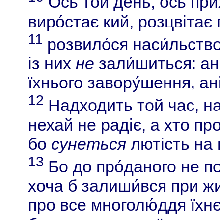
Ось той день, ось при
виро́стає кий, розцвітає 
11
розвило́ся наси́льство
із них
не
зали́шиться: ані
їхнього завору́шення, ані
12
Надходить той час, на
нехай не радіє, а хто пр
бо
сунеться
лютість на 
13
Бо до про́даного не по
хоча б залиши́вся при ж
про все многолю́ддя їхнє 