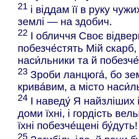
21
і віддам її в руку чужи
землі — на здобич.
22
І обличчя Своє відверну
побезче́стять Мій скарб, 
наси́льники та й побезче́
23
Зроби ланцюга́, бо зе
крива́вим, а місто наси́
24
І наведу́ Я найзліших і
доми їхні, і гордість вел
їхні побезче́щені бу́дуть!
25