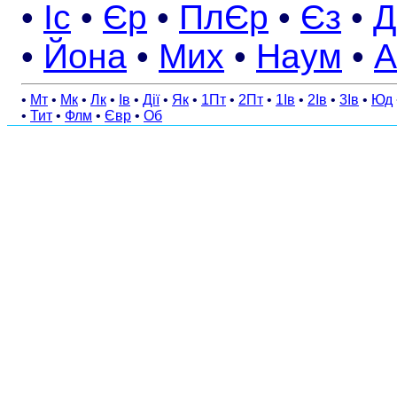
•
Іс
•
Єр
•
ПлЄр
•
Єз
•
Д
•
Йона
•
Мих
•
Наум
•
А
•
Мт
•
Мк
•
Лк
•
Ів
•
Дії
•
Як
•
1Пт
•
2Пт
•
1Ів
•
2Ів
•
3Ів
•
Юд
•
Тит
•
Флм
•
Євр
•
Об