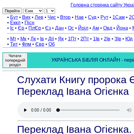
Головна сторінка сайту Укра
Перейти
•
Бут
•
Вих
•
Лев
•
Чис
•
Втор
•
Нав
•
Суд
•
Рут
•
1Сам
•
2
•
Еккл
•
Пісн
•
Іс
•
Єр
•
ПлЄр
•
Єз
•
Дан
•
Ос
•
Йоіл
•
Ам
•
Овд
•
Йона
•
•
Мт
•
Мк
•
Лк
•
Ів
•
Дії
•
Як
•
1Пт
•
2Пт
•
1Ів
•
2Ів
•
3Ів
•
Юд
•
Тит
•
Флм
•
Євр
•
Об
Читати
УКРАЇНСЬКА БІБЛІЯ ОНЛАЙН - перекла
попередній
розділ
Слухати Книгу пророка Є
Переклад Івана Огієнка
Переклад Івана Огієнка.