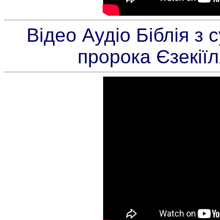
Відео Аудіо Біблія з
пророка Єзекіїл