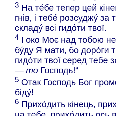
3
На те́бе тепер цей кінец
гнів, і тебе́ розсуджу́ за
складу́ всі гидо́ти твої.
4
І око Моє над тобою не 
бу́ду Я мати, бо доро́ги 
гидо́ти твої серед тебе з
—
то
Господь!“
5
Отак Господь Бог промо
біду́!
6
Прихо́дить кінець, прих
на тебе, прихо́дить ось в