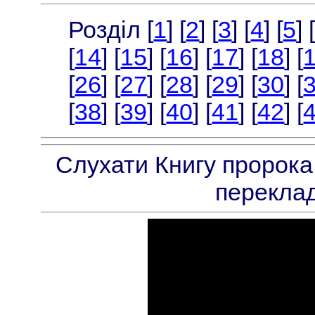
Розділ [
1
] [
2
] [
3
] [
4
] [
5
] 
[
14
] [
15
] [
16
] [
17
] [
18
] [
[
26
] [
27
] [
28
] [
29
] [
30
] [
[
38
] [
39
] [
40
] [
41
] [
42
] [
Слухати Книгу пророка 
переклад