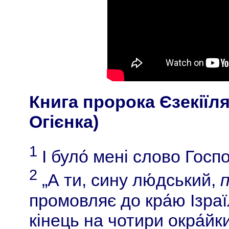
Книга пророка Єзекіїля
Огієнка)
1
І було́ мені слово Госп
2
„А ти, сину лю́дський,
промовляє до кра́ю Ізраї
кінець на чотири окра́йк