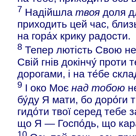
7
Надійшла
твоя
доля дл
приходить цей час, близ
на гора́х крику радости.
8
Тепер лютість Свою нез
Свій гнів докінчу́ проти т
дорогами, і на те́бе склад
9
І око Моє
над тобою
не
бу́ду Я мати, бо доро́ги 
гидо́ти твої серед тебе з
що Я — Госпо́дь, що кар
10