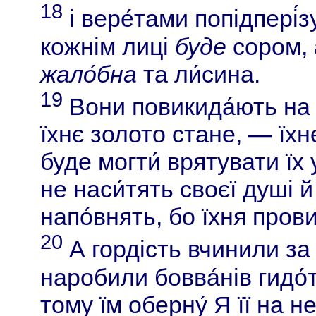
18
і вере́тами попідпері́зу
кожнім лиці
буде
сором, а
жало́бна
та ли́сина.
19
Вони повикида́ють на в
їхнє золото стане, — їхнє
буде могти́ врятувати їх
не наси́тять своєї душі й
напо́внять, бо їхня про
20
А гордість вчинили за 
наробили бовва́нів гидо́
тому їм оберну́ Я її на н