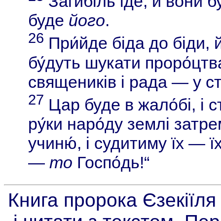
Загибіль іде, й вони 
буде
його
.
26
При́йде біда до біди, й
бу́дуть шукати проро́цтва
священиків і рада — у ст
27
Цар буде в жало́бі, і с
ру́ки наро́ду землі затре
учиню́, і судитиму їх — ї
—
то
Госпо́дь!“
Книга пророка Єзекіїля