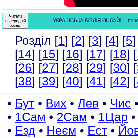
Читати
УКРАЇНСЬКА БІБЛІЯ ОНЛАЙН - перекла
попередній
розділ
Розділ [
1
] [
2
] [
3
] [
4
] [
5
]
[
14
] [
15
] [
16
] [
17
] [
18
] [
[
26
] [
27
] [
28
] [
29
] [
30
] [
[
38
] [
39
] [
40
] [
41
] [
42
] [
•
Бут
•
Вих
•
Лев
•
Чис
•
1Сам
•
2Сам
•
1Цар
•
Езд
•
Неєм
•
Ест
•
Йо