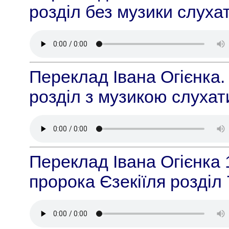
розділ без музики слуха
Переклад Івана Огієнка.
розділ з музикою слуха
Переклад Івана Огієнка 
пророка Єзекіїля розділ