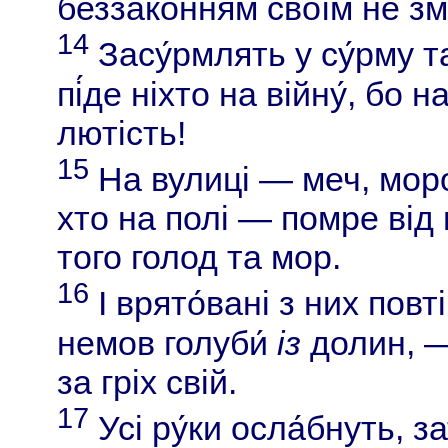
беззаконням своїм не змі
14
Засу́рмлять у су́рму т
пі́де ніхто на війну́, бо
лютість!
15
На вулиці — меч, моро
хто на полі — помре від 
того голод та мор.
16
І врято́вані з них повті
немов голуби́
із
долин, — 
за гріх свій.
17
Усі ру́ки осла́бнуть, за