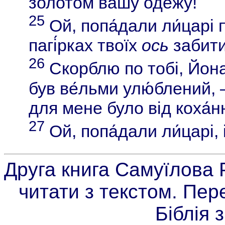
золотом вашу оде́жу!
25
Ой, попа́дали ли́царі 
пагі́рках твоїх
ось
забити
26
Скорблю по тобі, Йона
був ве́льми улю́блений, 
для мене було від коха́нн
27
Ой, попа́дали ли́царі, і
Друга книга Самуїлова Р
читати з текстом. Пер
Біблія 