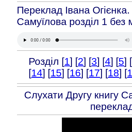
Переклад Івана Огієнка.
Самуїлова розділ 1 без 
Розділ [
1
] [
2
] [
3
] [
4
] [
5
] 
[
14
] [
15
] [
16
] [
17
] [
18
] [
Слухати Другу книгу С
переклад