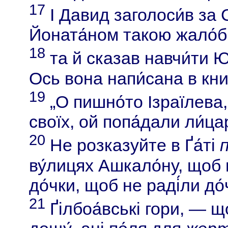
17
І Давид заголоси́в за
Йоната́ном такою жало́
18
та й сказав навчи́ти 
Ось вона напи́сана в кн
19
„О пишно́то Ізраїлева
своїх, ой попа́дали ли́цар
20
Не розказуйте в Ґа́ті
ву́лицях Ашкало́ну, щоб 
до́чки, щоб не раді́ли до
21
Ґілбоа́вські гори, — що