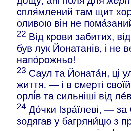
дощу́, ані по́ля для
жер
спля́млений там щит хор
оливою він не пома́зани
22
Від крови забитих, від
був лук Йонатанів, і не 
напо́рожньо!
23
Саул та Йоната́н, ці ул
життя, — і в смерті своїй 
орлі́в та сильніші від ле́в
24
До́чки Ізра́їлеві, — з
зодягав у багряни́цю з п