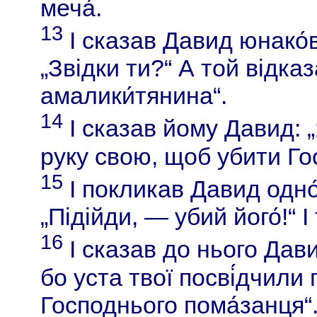
меча́.
13
І сказав Давид юнако́в
„Звідки ти?“ А той відказ
амалики́тянина“.
14
І сказав йому Давид: „
руку свою, щоб убити Го
15
І покликав Давид одно́
„Підійди, — убий його́!“ І
16
І сказав до нього Дави
бо уста твої посві́дчили 
Господнього пома́занця“