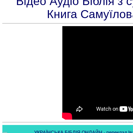
Відео Аудіо Біблія з
Книга Самуїлов
УКРАЇНСЬКА БІБЛІЯ ОНЛАЙН - переклад Івана