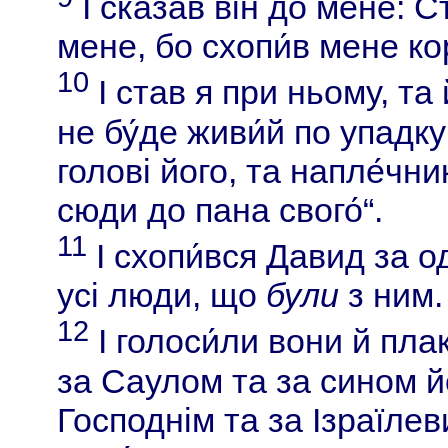
І сказав він до мене: 
мене, бо схопи́в мене ко
10
І став я при ньому, та 
не бу́де живи́й по упадку 
голові його, та напле́чни
сюди до пана свого́“.
11
І схопи́вся Давид за оде
усі люди, що
були
з ним.
12
І голоси́ли вони й пла
за Саулом та за сином й
Господнім та за Ізраїле