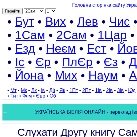
Головна сторінка сайту Укра
Перейти
•
Бут
•
Вих
•
Лев
•
Чис
•
1Сам
•
2Сам
•
1Цар
•
Езд
•
Неєм
•
Ест
•
Йо
•
Іс
•
Єр
•
ПлЄр
•
Єз
•
Д
•
Йона
•
Мих
•
Наум
•
А
•
Мт
•
Мк
•
Лк
•
Ів
•
Дії
•
Як
•
1Пт
•
2Пт
•
1Ів
•
2Ів
•
3Ів
•
Юд
•
Тит
•
Флм
•
Євр
•
Об
УКРАЇНСЬКА БІБЛІЯ ОНЛАЙН - переклад Івана
Слухати Другу книгу Сам