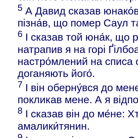
5
А Давид сказав юнако́в
пізна́в, що помер Саул т
6
І сказав той юна́к, що 
натрапив я на горі Ґілбо
настро́млений на списа св
доганяють його́.
7
І він оберну́вся до мене
покликав мене. А я відпо
8
І сказав він до ме́не: Х
амалики́тянин.
9