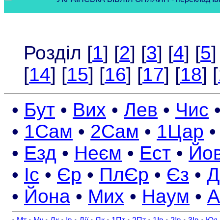
Розділ [
1
] [
2
] [
3
] [
4
] [
5
]
[
14
] [
15
] [
16
] [
17
] [
18
] [
•
Бут
•
Вих
•
Лев
•
Чис
•
1Сам
•
2Сам
•
1Цар
•
Езд
•
Неєм
•
Ест
•
Йо
•
Іс
•
Єр
•
ПлЄр
•
Єз
•
Д
•
Йона
•
Мих
•
Наум
•
А