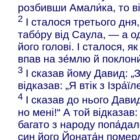
розбивши Амали́ка, то він
2
І сталося третього дня,
табо́ру від Саула, — а о
його голові. І сталося, 
впав на зе́млю й поклони
3
І сказав йому Давид: „З
відказав: „Я втік з Ізра́їл
4
І сказав до нього Давид
но мені!“ А той відказав: 
багато з народу попа́дал
син його Йоната́н помер