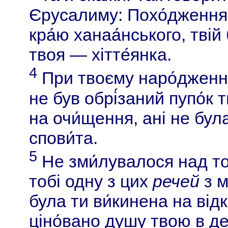
Єрусалиму: Похо́дження 
кра́ю ханаа́нського, тві
твоя — хітте́янка.
4
При твоєму наро́дженні,
не був обрі́заний пупо́к 
на очи́щення, ані не була
спови́та.
5
Не зми́лувалося над 
тобі одну з цих
речей
з м
була ти ви́кинена на від
ціно́вано душу твою в д