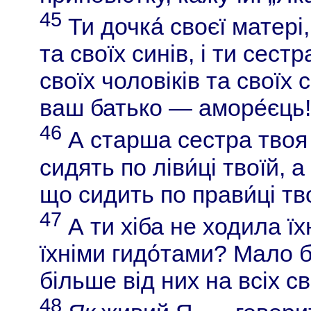
45
Ти дочка́ своєї матері
та своїх синів, і ти сест
своїх чоловіків та своїх 
ваш батько — аморе́єць
46
А старша сестра твоя —
сидять по ліви́ці твоїй, 
що сидить по прави́ці т
47
А ти хіба не ходила їх
їхніми гидо́тами? Мало б
більше від них на всіх св
48