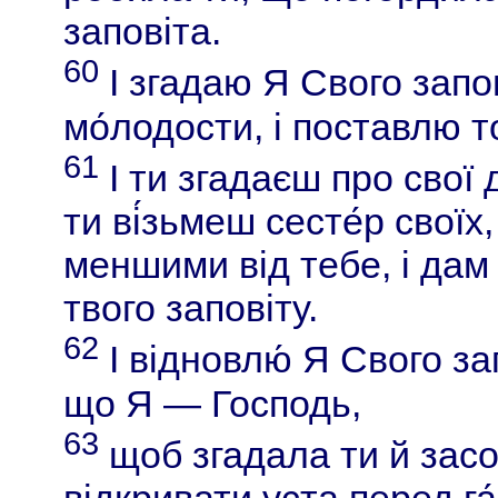
заповіта.
60
І згадаю Я Свого запов
мо́лодости, і поставлю то
61
І ти згадаєш про свої 
ти ві́зьмеш сесте́р своїх
меншими від тебе, і дам їх
твого заповіту.
62
І відновлю́ Я Свого за
що Я — Господь,
63
щоб згадала ти й засо