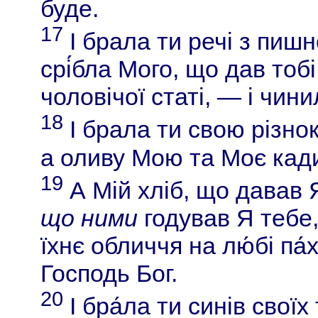
буде.
17
І брала ти речі з пишно
срі́бла Мого, що дав тоб
чоловічої статі, — і чини
18
І брала ти свою різно
а оливу Мою та Моє кад
19
А Мій хліб, що давав Я
що ними
годував Я тебе,
їхнє обличчя на лю́бі па́
Господь Бог.
20
І бра́ла ти синів своїх