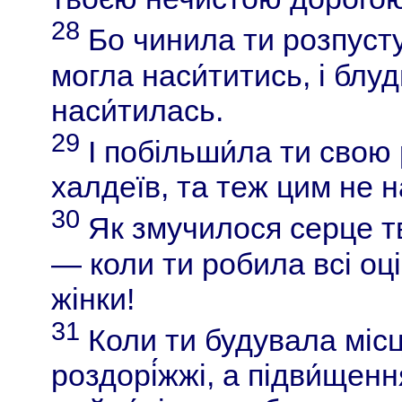
28
Бо чинила ти розпуст
могла наси́титись, і блуд
наси́тилась.
29
І побільши́ла ти свою 
халдеїв, та теж цим не н
30
Як змучилося серце тв
— коли ти робила всі оці
жінки!
31
Коли ти будувала місц
роздорі́жжі, а підви́ще