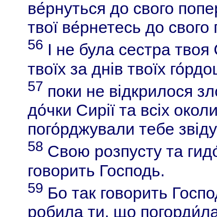
ве́рнуться до свого попер
твої ве́рнетесь до свого 
56
І не була сестра твоя 
твоїх за днів твоїх го́рдо
57
поки не відкрилося зло
до́чки Сирії та всіх окол
пого́рджували тебе звідус
58
Свою розпусту та гидо́
говорить Господь.
59
Бо так говорить Господ
робила ти, що погорди́л