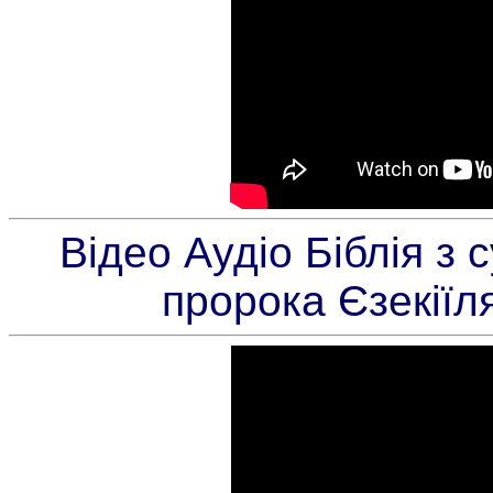
Відео Аудіо Біблія з
пророка Єзекіїл