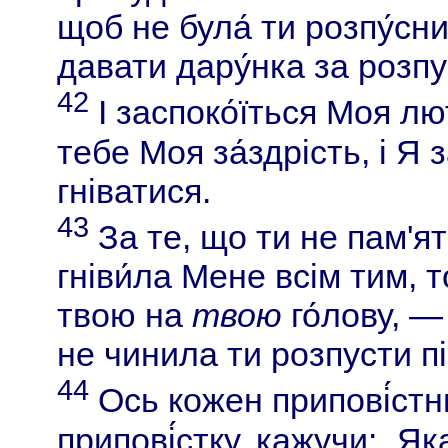
щоб не була́ ти розпу́сн
давати дару́нка за розпу
42
І заспоко́їться Моя лют
тебе Моя за́здрість, і Я 
гніватися.
43
За те, що ти не пам'ят
гніви́ла Мене всім тим, 
твою на
твою
го́лову, 
не чинила ти розпусти піс
44
Ось кожен припові́стн
припові́стку, кажучи: „Як