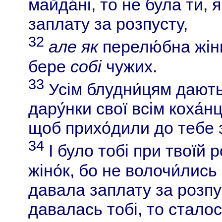
майда́ні, то не була ти, 
заплату за розпусту,
32
але як
перелю́бна жінк
бере
собі
чужих.
33
Усім блудни́цям дають
дару́нки свої всім коха́нц
щоб прихо́дили до тебе 
34
І було тобі при твоїй р
жіно́к, бо не волочи́лись
давала заплату за розпус
давалась тобі, то сталос