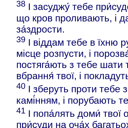
38
І засуджу́ тебе при́су
що кров проливають, і д
за́здрости.
39
І віддам тебе в їхню ру
місце розпусти, і порозва
постяга́ють з тебе шати 
вбрання́ твої, і покладуть
40
І зберуть проти тебе зб
камі́нням, і порубають т
41
І попа́лять доми́ твої 
при́суди на оча́х багатьо