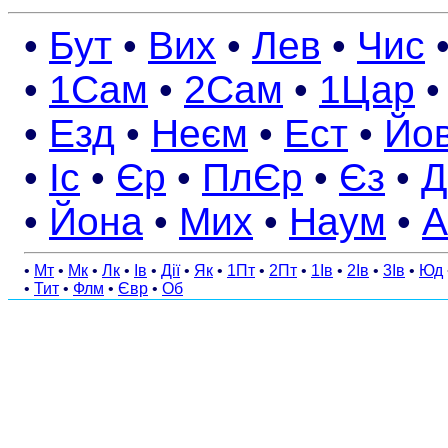
•
Бут
•
Вих
•
Лев
•
Чис
•
1Сам
•
2Сам
•
1Цар
•
Езд
•
Неєм
•
Ест
•
Йо
•
Іс
•
Єр
•
ПлЄр
•
Єз
•
Д
•
Йона
•
Мих
•
Наум
•
А
•
Мт
•
Мк
•
Лк
•
Ів
•
Дії
•
Як
•
1Пт
•
2Пт
•
1Ів
•
2Ів
•
3Ів
•
Юд
•
Тит
•
Флм
•
Євр
•
Об