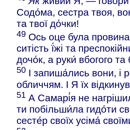
Як
живий Я, — говорит
Содо́ма, сестра твоя, вон
та твої до́чки!
49
Ось оце була провина 
ситість ї́жі та преспокійни
дочо́к, а руки́ вбогого та
50
І запиша́лись вони, і 
обличчям. І Я їх відкину
51
А Самарі́я не нагріш
ти побільши́ла гидо́ти св
сесте́р своїх усіма́ своїм