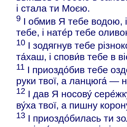
і стала ти Моєю.
9
І обмив Я тебе водою, і
тебе, і нате́р тебе оливо
10
І зодягнув тебе різнок
та́хаш, і спови́в тебе в в
11
І приоздо́бив тебе озд
руки твої, а ланцюга́ —
12
І дав Я носову́ сере́жк
ву́ха твої, а пишну корон
13
І приоздо́билась ти зо