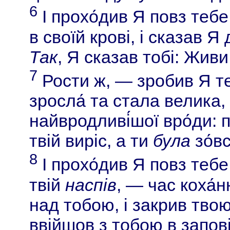
6
І прохо́див Я повз тебе,
в своїй крові, і сказав Я
Так
, Я сказав тобі: Живи 
7
Рости ж, — зробив Я тебе
зросла́ та стала велика,
найвродливі́шої вро́ди: 
твій виріс, а ти
була
зо́вс
8
І прохо́див Я повз тебе
твій
наспів
, — час коха́н
над тобою, і закрив твою н
ввійшов з тобою в запові