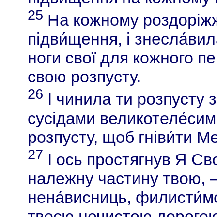
25
На кожному роздоріжж
підви́щення, і знесла́вил
ноги свої для кожного п
свою розпусту.
26
І чинила ти розпусту з
сусідами великотеле́сим
розпусту, щоб гніви́ти М
27
І ось простягнув Я Сво
належну частину твою, —
нена́висниць, филисти́мс
твоєю нечистою дорогою