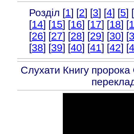
Розділ [
1
] [
2
] [
3
] [
4
] [
5
] 
[
14
] [
15
] [
16
] [
17
] [
18
] [
[
26
] [
27
] [
28
] [
29
] [
30
] [
[
38
] [
39
] [
40
] [
41
] [
42
] [
Слухати Книгу пророка 
переклад