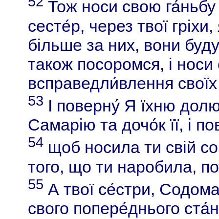
52
Тож носи свою га́ньбу 
сесте́р, через твої гріхи
більше за них, вони буду
також посоромся, і носи 
всправедли́влення своїх 
53
І поверну́ Я їхню долю,
Самарію та дочо́к її, і 
54
щоб носила ти свій со
того, що ти наробила, по
55
А твої се́стри, Содома 
свого попере́днього ста́ну