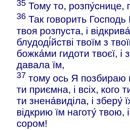
35
Тому то, розпу́снице,
36
Так говорить Господь 
твоя розпуста, і відкрива
блудоді́йстві твоїм з тво
божка́ми гидоти твоєї, і 
давала їм,
37
тому ось Я позбираю вс
ти приємна, і всіх, кого т
ти знена́виділа, і зберу́ 
відкрию їм наготу́ твою, 
сором!