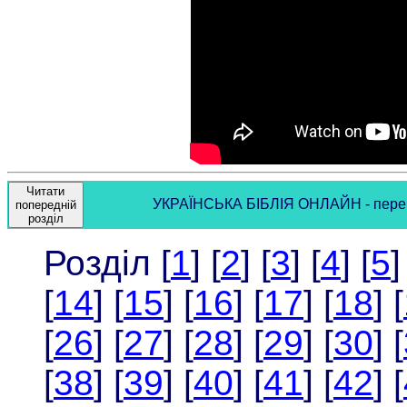
Читати
УКРАЇНСЬКА БІБЛІЯ ОНЛАЙН - переклад
попередній
розділ
Розділ [
1
] [
2
] [
3
] [
4
] [
5
]
[
14
] [
15
] [
16
] [
17
] [
18
] [
[
26
] [
27
] [
28
] [
29
] [
30
] [
[
38
] [
39
] [
40
] [
41
] [
42
] [