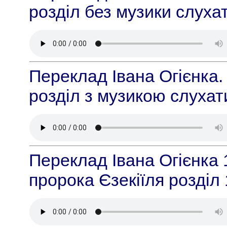
розділ без музики слуха
Переклад Івана Огієнка.
розділ з музикою слуха
Переклад Івана Огієнка 
пророка Єзекіїля розділ