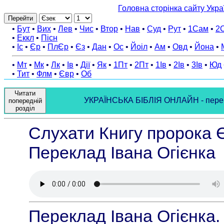
Головна сторінка сайту Укра
Перейти
•
Бут
•
Вих
•
Лев
•
Чис
•
Втор
•
Нав
•
Суд
•
Рут
•
1Сам
•
2
•
Еккл
•
Пісн
•
Іс
•
Єр
•
ПлЄр
•
Єз
•
Дан
•
Ос
•
Йоіл
•
Ам
•
Овд
•
Йона
•
•
Мт
•
Мк
•
Лк
•
Ів
•
Дії
•
Як
•
1Пт
•
2Пт
•
1Ів
•
2Ів
•
3Ів
•
Юд
•
Тит
•
Флм
•
Євр
•
Об
Читати
УКРАЇНСЬКА БІБЛІЯ ОНЛАЙН - переклад
попередній
розділ
Слухати Книгу пророка Є
Переклад Івана Огієнка
Переклад Івана Огієнка.