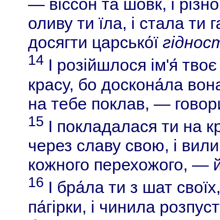
— віссо́н та шовк, і різн
оливу ти їла, і стала ти 
досягти царсько́ї
гіднос
14
І розійшлося ім'я́ тво
красу, бо доскона́ла вон
на тебе поклав, — говори
15
І покладалася ти на кр
через славу свою, і вили
кожного перехожого, — йо
16
І бра́ла ти з шат своїх
па́гірки, і чинила розпус