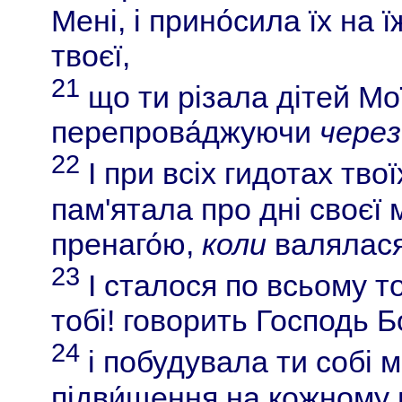
Мені, і прино́сила їх на 
твоєї,
21
що ти різала дітей Мої
перепрова́джуючи
через
22
І при всіх гидотах твої
пам'ятала про дні своєї 
пренаго́ю,
коли
валялася 
23
І сталося по всьому то
тобі! говорить Господь Б
24
і побудувала ти собі мі
підви́щення на кожному 