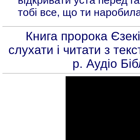
відкривати уста перед га
тобі все, що ти наробила
Книга пророка Єзекі
слухати і читати з тек
р. Аудіо Бі