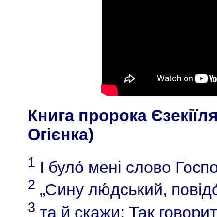
Книга пророка Єзекіїля
Огієнка)
1
І було́ мені слово Госп
2
„Сину лю́дський, повідо
3
та й скажи: Так говори