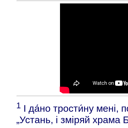
1
І да́но трости́ну мені, п
„Устань, і зміряй храма Б