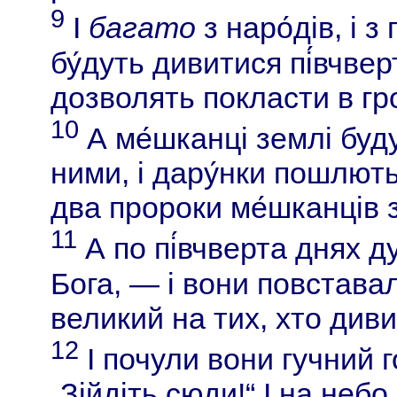
9
І
багато
з наро́дів, і з 
бу́дуть дивитися пі́вчвер
дозволять покласти в гроб
10
А ме́шканці землі буд
ними, і дару́нки пошлють
два пророки ме́шканців 
11
А по пі́вчверта днях д
Бога, — і вони повставал
великий на тих, хто диви
12
І почули вони гучний г
„Зійдіть сюди!“ І на небо