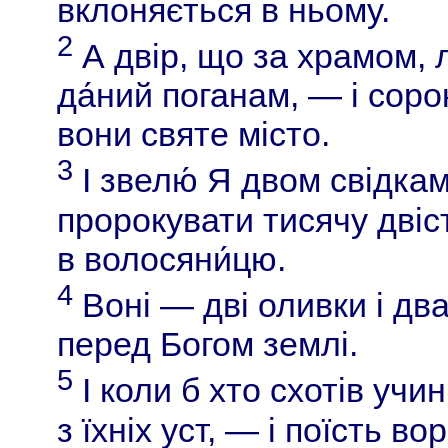
вклоняється в ньому.
2
А двір, що за храмом, л
да́ний поганам, — і соро
вони святе місто.
3
І звелю́ Я двом свідкам
пророкувати тисячу двісті
в волосяни́цю.
4
Воні — дві оливки і два
перед Богом землі.
5
І коли б хто схотів учи
з їхніх уст, — і поїсть во