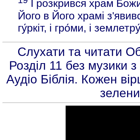
19
І розкрився храм Божий
Його в Його храмі з'явивс
гу́ркіт, і гро́ми, і землетр
Слухати та читати О
Розділ 11 без музики з
Аудіо Біблія. Кожен ві
зелени