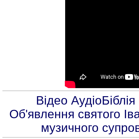
Відео АудіоБіблія
Об'явлення святого Ів
музичного супро