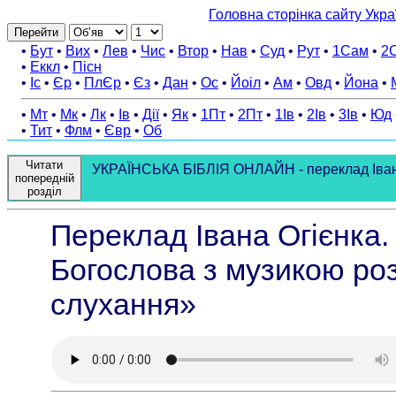
Головна сторінка сайту Укра
Перейти
•
Бут
•
Вих
•
Лев
•
Чис
•
Втор
•
Нав
•
Суд
•
Рут
•
1Сам
•
2
•
Еккл
•
Пісн
•
Іс
•
Єр
•
ПлЄр
•
Єз
•
Дан
•
Ос
•
Йоіл
•
Ам
•
Овд
•
Йона
•
•
Мт
•
Мк
•
Лк
•
Ів
•
Дії
•
Як
•
1Пт
•
2Пт
•
1Ів
•
2Ів
•
3Ів
•
Юд
•
Тит
•
Флм
•
Євр
•
Об
Читати
УКРАЇНСЬКА БІБЛІЯ ОНЛАЙН - переклад Івана 
попередній
розділ
Переклад Івана Огієнка.
Богослова з музикою роз
слухання»