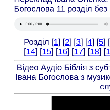
Богослова 11 розділ без
Розділ [
1
] [
2
] [
3
] [
4
] [
5
] 
[
14
] [
15
] [
16
] [
17
] [
18
] [
Відео Аудіо Біблія з с
Івана Богослова з музик
сл