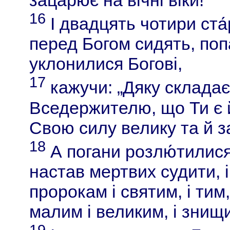
16
І двадцять чотири ста́
перед Богом сидять, попа
уклонилися Богові,
17
кажучи: „Дяку складає
Вседержителю, що Ти є 
Свою силу велику та й з
18
А погани розлю́тилися,
настав мертвих судити, 
пророкам і святим, і тим
малим і великим, і знищ