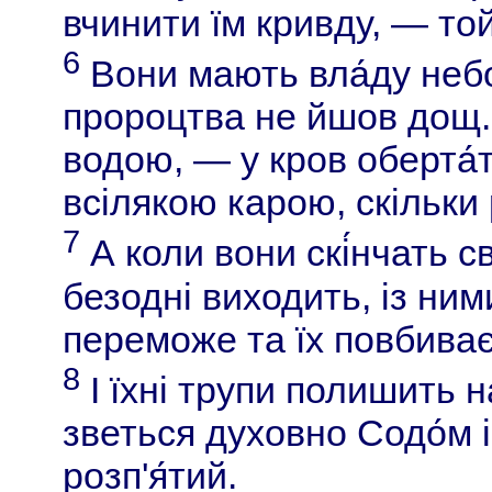
вчинити їм кривду, — то
6
Вони мають вла́ду небо
пророцтва не йшов дощ. 
водою, — у кров оберта́т
всілякою карою, скільки 
7
А коли вони скі́нчать св
безодні виходить, із ними
переможе та їх повбиває
8
І їхні трупи полишить н
зветься духовно Содо́м і
розп'я́тий.