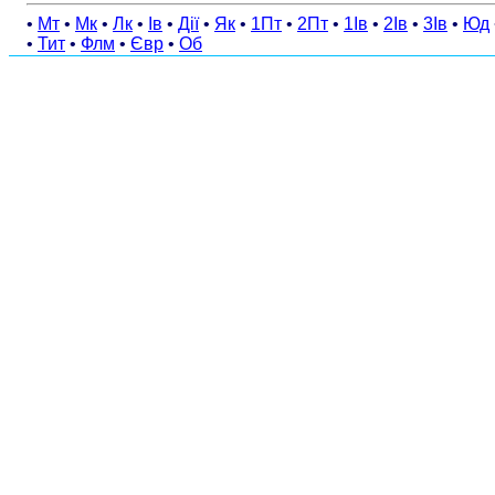
•
Мт
•
Мк
•
Лк
•
Ів
•
Дії
•
Як
•
1Пт
•
2Пт
•
1Ів
•
2Ів
•
3Ів
•
Юд
•
Тит
•
Флм
•
Євр
•
Об