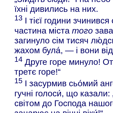
їхні дивились на них.
13
І тієї години зчинився 
частина міста
того
завал
загинуло сім тисяч лю́дс
жахом була́, — і вони ві
14
Друге горе минуло! О
третє горе!“
15
І засурмив сьо́мий анг
гучні голоси́, що казали
світом до Господа нашог
зацарює на вічні віки́!“