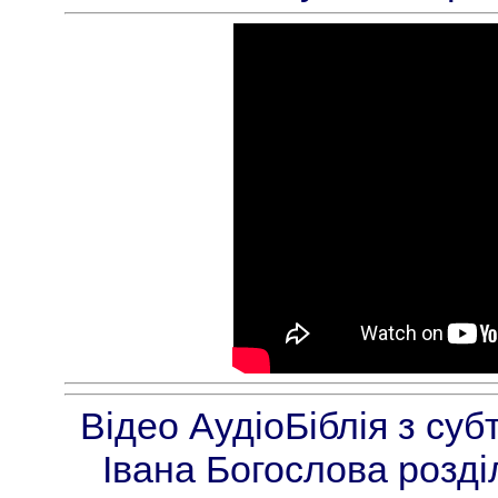
Відео АудіоБіблія з су
Івана Богослова розді