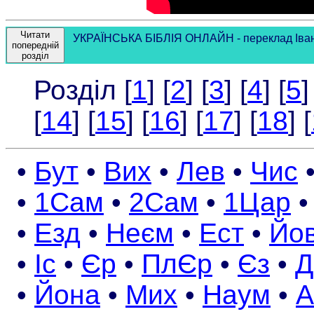
Читати
УКРАЇНСЬКА БІБЛІЯ ОНЛАЙН - переклад Івана 
попередній
розділ
Розділ [
1
] [
2
] [
3
] [
4
] [
5
]
[
14
] [
15
] [
16
] [
17
] [
18
] [
•
Бут
•
Вих
•
Лев
•
Чис
•
1Сам
•
2Сам
•
1Цар
•
Езд
•
Неєм
•
Ест
•
Йо
•
Іс
•
Єр
•
ПлЄр
•
Єз
•
Д
•
Йона
•
Мих
•
Наум
•
А