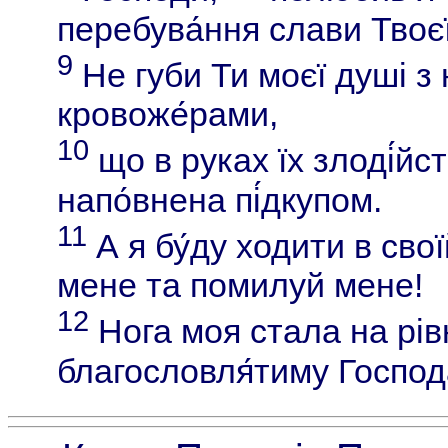
перебува́ння слави Твоєї
9
Не губи Ти моєї душі з
кровоже́рами,
10
що в руках їх злоді́йс
напо́внена пі́дкупом.
11
А я бу́ду ходити в сво
мене та помилуй мене!
12
Нога моя стала на рівн
благословля́тиму Господ