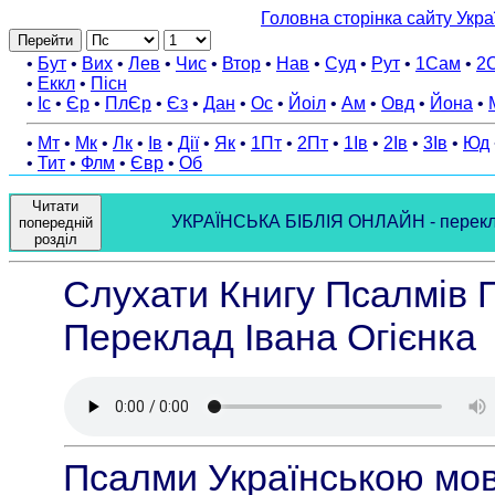
Головна сторінка сайту Укра
Перейти
•
Бут
•
Вих
•
Лев
•
Чис
•
Втор
•
Нав
•
Суд
•
Рут
•
1Сам
•
2
•
Еккл
•
Пісн
•
Іс
•
Єр
•
ПлЄр
•
Єз
•
Дан
•
Ос
•
Йоіл
•
Ам
•
Овд
•
Йона
•
•
Мт
•
Мк
•
Лк
•
Ів
•
Дії
•
Як
•
1Пт
•
2Пт
•
1Ів
•
2Ів
•
3Ів
•
Юд
•
Тит
•
Флм
•
Євр
•
Об
Читати
УКРАЇНСЬКА БІБЛІЯ ОНЛАЙН - переклад 
попередній
розділ
Слухати Книгу Псалмів 
Переклад Івана Огієнка
Псалми Українською мов