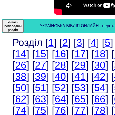
Читати
УКРАЇНСЬКА БІБЛІЯ ОНЛАЙН - переклад 
попередній
розділ
Розділ [
1
] [
2
] [
3
] [
4
] [
5
]
[
14
] [
15
] [
16
] [
17
] [
18
] [
[
26
] [
27
] [
28
] [
29
] [
30
] [
[
38
] [
39
] [
40
] [
41
] [
42
] [
[
50
] [
51
] [
52
] [
53
] [
54
] [
[
62
] [
63
] [
64
] [
65
] [
66
] [
[
74
] [
75
] [
76
] [
77
] [
78
] [