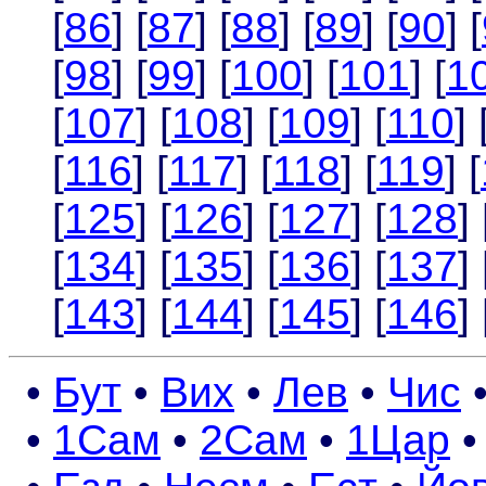
[
86
] [
87
] [
88
] [
89
] [
90
] [
[
98
] [
99
] [
100
] [
101
] [
1
[
107
] [
108
] [
109
] [
110
] 
[
116
] [
117
] [
118
] [
119
] [
[
125
] [
126
] [
127
] [
128
] 
[
134
] [
135
] [
136
] [
137
] 
[
143
] [
144
] [
145
] [
146
] 
•
Бут
•
Вих
•
Лев
•
Чис
•
1Сам
•
2Сам
•
1Цар