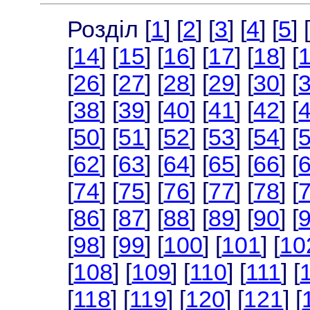
Розділ [
1
] [
2
] [
3
] [
4
] [
5
] 
[
14
] [
15
] [
16
] [
17
] [
18
] [
[
26
] [
27
] [
28
] [
29
] [
30
] [
[
38
] [
39
] [
40
] [
41
] [
42
] [
[
50
] [
51
] [
52
] [
53
] [
54
] [
[
62
] [
63
] [
64
] [
65
] [
66
] [
[
74
] [
75
] [
76
] [
77
] [
78
] [
[
86
] [
87
] [
88
] [
89
] [
90
] [
[
98
] [
99
] [
100
] [
101
] [
10
[
108
] [
109
] [
110
] [
111
] [
[
118
] [
119
] [
120
] [
121
] [