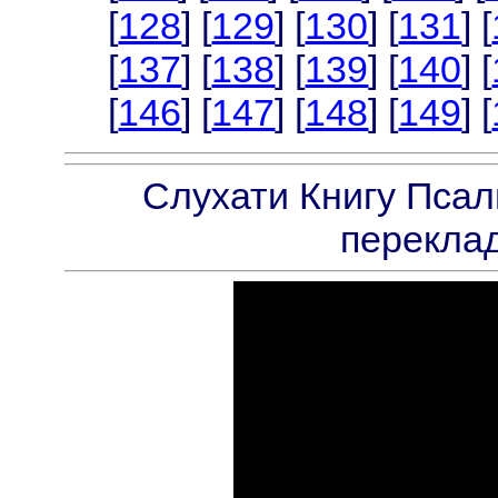
[
128
] [
129
] [
130
] [
131
] [
[
137
] [
138
] [
139
] [
140
] [
[
146
] [
147
] [
148
] [
149
] [
Слухати Книгу Псал
переклад