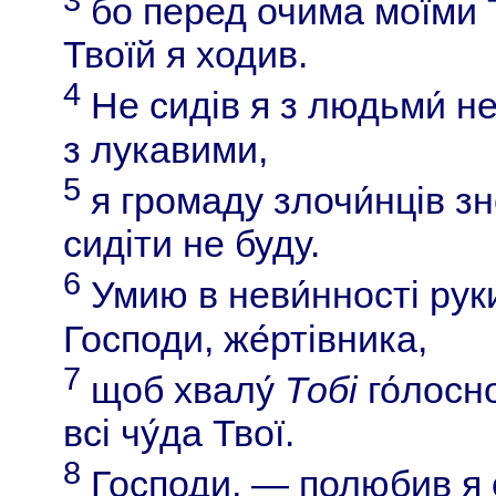
бо перед очима моїми Т
Твоїй я ходив.
4
Не сидів я з людьми́ не
з лукавими,
5
я громаду злочи́нців зн
сидіти не буду.
6
Умию в неви́нності руки 
Господи, же́ртівника,
7
щоб хвалу́
Тобі
го́лосно
всі чу́да Твої.
8
Господи, — полюбив я о