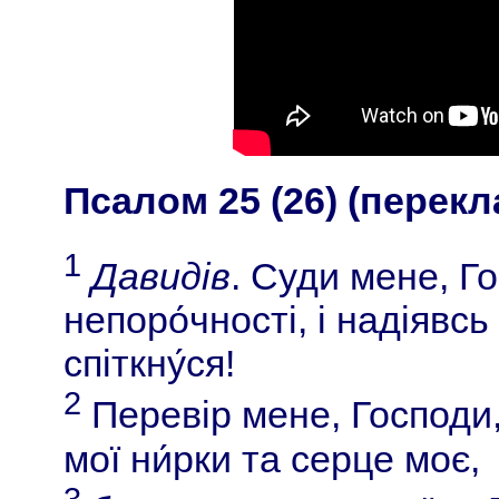
Псалом 25 (26) (перекл
1
Давидів
. Суди мене, Го
непоро́чності, і надіявс
спіткну́ся!
2
Перевір мене, Господи, 
мої ни́рки та серце моє,
3