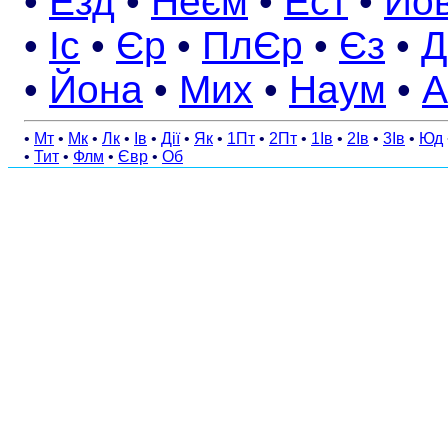
•
Езд
•
Неєм
•
Ест
•
Йо
•
Іс
•
Єр
•
ПлЄр
•
Єз
•
Д
•
Йона
•
Мих
•
Наум
•
А
•
Мт
•
Мк
•
Лк
•
Ів
•
Дії
•
Як
•
1Пт
•
2Пт
•
1Ів
•
2Ів
•
3Ів
•
Юд
•
Тит
•
Флм
•
Євр
•
Об