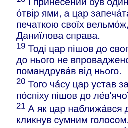
І прине́сений був один
о́твір ями, а цар запеча́
печаткою своїх вельмо́ж,
Даниїлова справа.
19
Тоді цар пішов до свого 
до нього не впроваджено
помандрува́в від нього.
20
Того ча́су цар устав за з
по́спіху пішов до ле́в'ячо
21
А як цар наближа́вся 
кликнув сумним голосом.