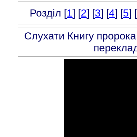
Розділ [
1
] [
2
] [
3
] [
4
] [
5
] 
Слухати Книгу пророка
переклад