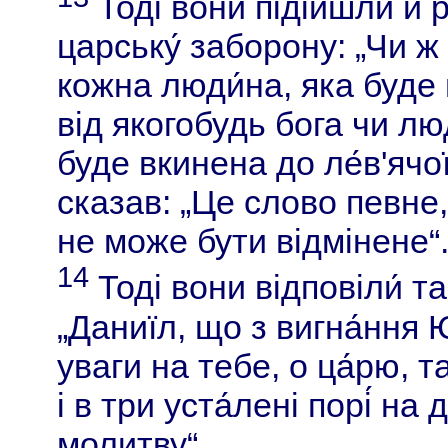
Тоді вони підійшли й 
царську́ заборону: „Чи 
кожна люди́на, яка буде
від якогобудь бога чи люд
буде вкинена до ле́в'ячо
сказав: „Це слово певне,
не може бути відмінене“
14
Тоді вони відповіли́ т
„Даниїл, що з вигна́ння 
уваги на тебе, о ца́рю, т
і в три уста́лені порі́ н
молитву“.