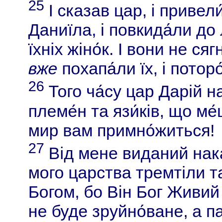
25
І сказав цар, і привели
Даниїла, і повкида́ли до л
їхніх жіно́к. І вони не ся
вже
похапа́ли їх, і поторо
26
Того ча́су цар Дарій на
племе́н та язи́ків, що ме
мир вам примно́житься!
27
Від мене виданий нака
мого царства тремтіли 
Богом, бо Він Бог Живий і
не буде зруйно́ване, а п