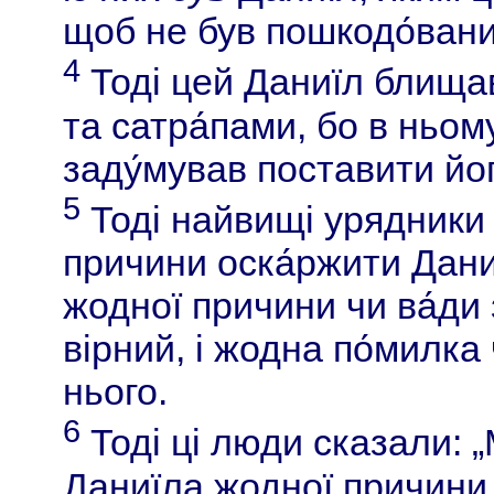
щоб не був пошкодо́вани
4
Тоді цей Даниїл блищ
та сатра́пами, бо в ньо
заду́мував поставити йо
5
Тоді найвищі урядники 
причини оска́ржити Дани
жодної причини чи ва́ди 
вірний, і жодна по́милка
нього.
6
Тоді ці люди сказали: „
Даниїла жодної причини,