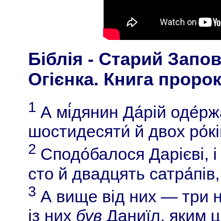
Біблія - Старий Запов
Огієнка. Книга пророк
1
А мі́дянин Да́рій оде́рж
шостидесяти́ й двох ро́кі
2
Сподо́балося Дарієві, 
сто й двадцять сатра́пів
3
А вище від них — три 
із них
був
Даниїл, яким ці