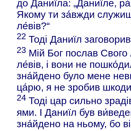
до Даниїла: „Даниїле, ра́
Якому ти за́вжди служиш,
ле́вів?“
22
Тоді Даниїл заговорив 
23
Мій Бог послав Свого 
ле́вів, і вони не пошко́
зна́йдено було мене нев
ца́рю, я не зробив шкоди
24
Тоді цар сильно зрадів
ями. І Даниїл був ви́вед
зна́йдено на ньому, бо ві