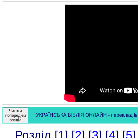
Читати
УКРАЇНСЬКА БІБЛІЯ ОНЛАЙН - переклад Івана
попередній
розділ
Розділ [
1
] [
2
] [
3
] [
4
] [
5
]