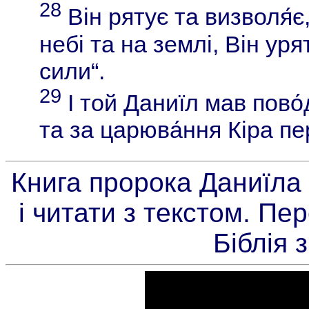
28
Він рятує та визволя́є,
небі та на землі, Він уря
сили“.
29
І той Даниїл мав пово́
та за царюва́ння Кіра пе
Книга пророка Даниїла 
і читати з текстом. Пе
Біблія 