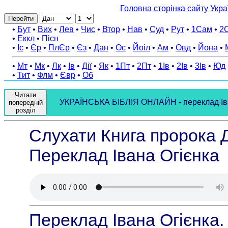
Головна сторінка сайту Укра
Перейти
•
Бут
•
Вих
•
Лев
•
Чис
•
Втор
•
Нав
•
Суд
•
Рут
•
1Сам
•
2
•
Еккл
•
Пісн
•
Іс
•
Єр
•
ПлЄр
•
Єз
•
Дан
•
Ос
•
Йоіл
•
Ам
•
Овд
•
Йона
•
•
Мт
•
Мк
•
Лк
•
Ів
•
Дії
•
Як
•
1Пт
•
2Пт
•
1Ів
•
2Ів
•
3Ів
•
Юд
•
Тит
•
Флм
•
Євр
•
Об
Читати
УКРАЇНСЬКА БІБЛІЯ ОНЛАЙН - переклад Івана
попередній
розділ
Слухати Книга пророка Д
Переклад Івана Огієнка
Переклад Івана Огієнка.