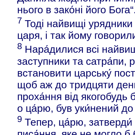
нього в зако́ні його Бога“
7
Тоді найвищі урядники 
царя, і так йому говорили
8
Нара́дилися всі найвищ
заступники та сатра́пи, 
встановити царську́ пост
щоб аж до тридцяти ден
проха́ння від якогобудь б
о ца́рю, був уки́нений до 
9
Тепер, ца́рю, затверди́
писа́ння, яке не могло б