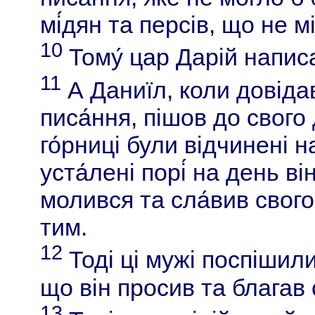
мі́дян та персів, що не мі
10
Тому́ цар Дарій написа
11
А Даниїл, коли довіда
писа́ння, пішов до свого 
го́рниці були відчинені 
уста́лені порі́ на день він
молився та сла́вив свог
тим.
12
Тоді ці мужі поспішил
що він просив та благав 
13