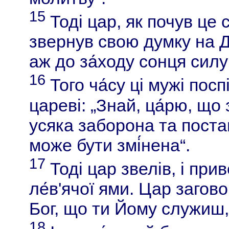
15
Тоді цар, як почув це 
звернув свою думку на Д
аж до за́ходу сонця силу
16
Того ча́су ці мужі пос
цареві: „Знай, ца́рю, що 
усяка заборона та постан
може бути змі́нена“.
17
Тоді цар звелів, і при
ле́в'ячої ями. Цар загово
Бог, що ти Йому служиш, 
18