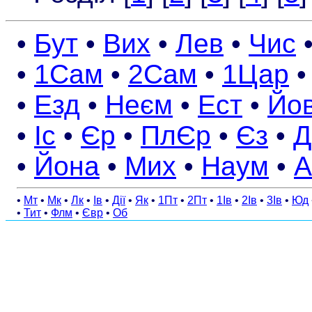
•
Бут
•
Вих
•
Лев
•
Чис
•
1Сам
•
2Сам
•
1Цар
•
Езд
•
Неєм
•
Ест
•
Йо
•
Іс
•
Єр
•
ПлЄр
•
Єз
•
Д
•
Йона
•
Мих
•
Наум
•
А
•
Мт
•
Мк
•
Лк
•
Ів
•
Дії
•
Як
•
1Пт
•
2Пт
•
1Ів
•
2Ів
•
3Ів
•
Юд
•
Тит
•
Флм
•
Євр
•
Об