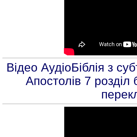
Відео АудіоБіблія з су
Апостолів 7 розділ
перек