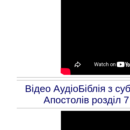
Відео АудіоБіблія з су
Апостолів розділ 