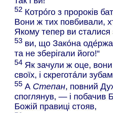
так і ви!
52
Котро́го з пророків б
Вони ж тих повбивали, х
Якому тепер ви сталися
53
ви, що Зако́на оде́рж
та не зберігали його!“
54
Як зачули ж оце, вони
своїх, і скрегота́ли зуба
55
А
Степан
, повний Ду
споглянув, — і побачив Б
Божій правиці стояв,