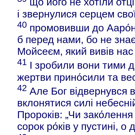
що його не хотіли отці
і звернулися серцем сво
40
промовивши до Ааро́на
б перед нами, бо не знає
Мойсеєм, який вивів нас і
41
І зробили вони тими д
жертви прино́сили та вес
42
Але Бог відвернувся від
вклонятися силі небесній
Пророків: „Чи зако́лення
сорок ро́ків у пустині, о 