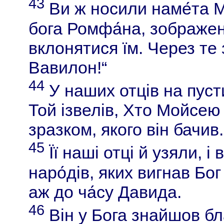
43
Ви ж носили наме́та М
бога Ромфа́на, зображен
вклонятися їм. Через те 
Вавилон!“
44
У наших отців на пусти
Той ізвелів, Хто Мойсею 
зразком, якого він бачив.
45
Її наші отці й узяли, і
наро́дів, яких вигнав Бо
аж до ча́су Давида.
46
Він у Бога знайшов бл