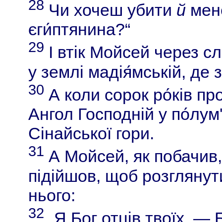
28
Чи хочеш убити
й
мене
єги́птянина?“
29
І втік Мойсей через сл
у землі мадія́мській, де 
30
А коли сорок ро́ків пр
Ангол Господній у по́лум'
Сінайської гори.
31
А Мойсей, як побачив,
підійшов, щоб розглянути
нього:
32
„Я Бог отців твоїх, — Б