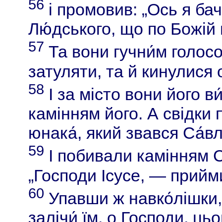
56
і промовив: „Ось я бач
Лю́дського, що по Божій 
57
Та вони гучни́м голосо
затуляти, та й кинулися 
58
І за місто вони його ви
камінням його. А свідки 
юнака́, який звався Са́в
59
І побивали камінням С
„Господи Ісусе, — прийм
60
Упавши ж навко́лішки,
залічи́ їм, о Господи, цьо