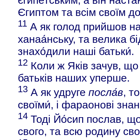
єгипетським, а він наст
Єгиптом та всім своїм д
11
А як голод прийшов на
ханаа́нську, та велика б
знахо́дили наші батьки́.
12
Коли ж Яків зачув, що 
батьків наших уперше.
13
А як удруге
посла́в
, т
своїми́, і фараонові знан
14
Тоді Йо́сип послав, що
свого, та всю родину сво