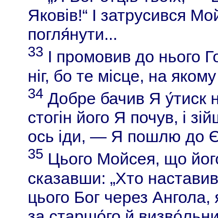
Яковів!“ І затрусився Мо
погля́нути...
33
І промовив до нього Го
ніг, бо те місце, на яком
34
Добре бачив Я у́тиск н
стогін його Я почув, і зі
ось іди, — Я пошлю до Є
35
Цього Мойсея, що йог
сказавши: „Хто наставив
цього Бог через Ангола, 
за старшо́го й визво́льн