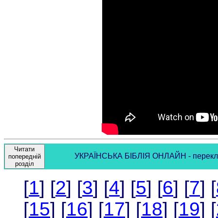
Читати
УКРАЇНСЬКА БІБЛІЯ ОНЛАЙН - переклад І
попередній
розділ
[
1
] [
2
] [
3
] [
4
] [
5
] [
6
] [
7
] [
[
15
] [
16
] [
17
] [
18
] [
19
] [