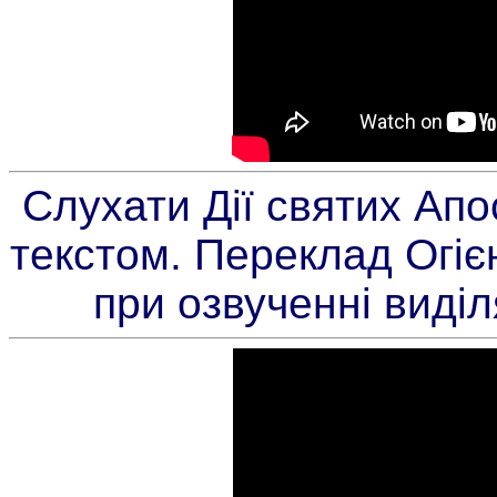
Слухати Дії святих Апо
текстом. Переклад Огієн
при озвученні виді