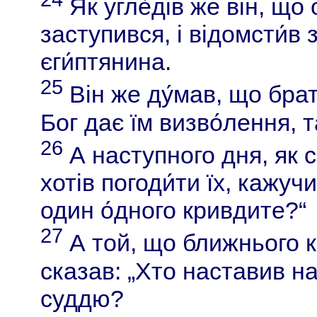
Як угле́дів же він, що
заступився, і відомсти́в
єги́птянина.
25
Він же ду́мав, що брат
Бог дає їм визво́лення, 
26
А наступного дня, як с
хотів погоди́ти їх, кажуч
один о́дного кривдите?“
27
А той, що ближнього кр
сказав: „Хто наставив на
суддю?