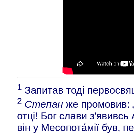
1
Запитав тоді первосвящ
2
Степан
же промовив: 
отці! Бог слави з'явивсь
він у Месопота́мії був, п