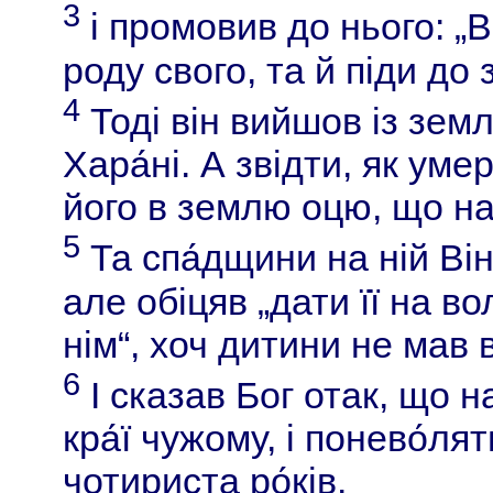
3
і промовив до нього: „В
роду свого, та й піди до 
4
Тоді він вийшов із земл
Хара́ні. А звідти, як уме
його в землю оцю, що на 
5
Та спа́дщини на ній Він
але обіцяв „дати її на во
нім“, хоч дитини не мав в
6
І сказав Бог отак, що н
кра́ї чужому, і понево́лят
чотириста ро́ків.