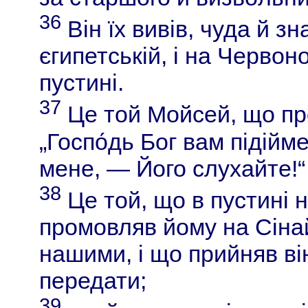
36
Він їх вивів, чуда й з
єгипетській, і на Червоно
пустині.
37
Це той Мойсей, що про
„Госпо́дь Бог вам підійм
мене, — Його слухайте!“
38
Це той, що в пустині н
промовляв йому на Сінайс
нашими, і що прийняв ві
передати;
39