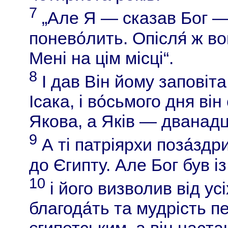
7
„Але Я — сказав Бог — 
понево́лить. Опісля́ ж в
Мені на цім місці“.
8
І дав Він йому заповіта 
Ісака, і во́сьмого дня він
Якова, а Яків — дванадця
9
А ті патріярхи поза́здри
до Єгипту. Але Бог був із
10
і його визволив від усі
благода́ть та мудрість 