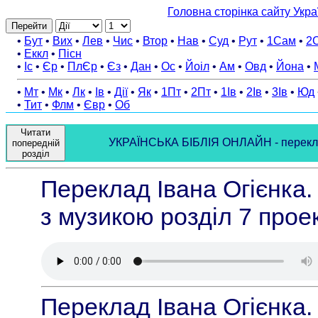
Головна сторінка сайту Укра
Перейти
•
Бут
•
Вих
•
Лев
•
Чис
•
Втор
•
Нав
•
Суд
•
Рут
•
1Сам
•
2
•
Еккл
•
Пісн
•
Іс
•
Єр
•
ПлЄр
•
Єз
•
Дан
•
Ос
•
Йоіл
•
Ам
•
Овд
•
Йона
•
•
Мт
•
Мк
•
Лк
•
Ів
•
Дії
•
Як
•
1Пт
•
2Пт
•
1Ів
•
2Ів
•
3Ів
•
Юд
•
Тит
•
Флм
•
Євр
•
Об
Читати
УКРАЇНСЬКА БІБЛІЯ ОНЛАЙН - переклад І
попередній
розділ
Переклад Івана Огієнка.
з музикою розділ 7 прое
Переклад Івана Огієнка.