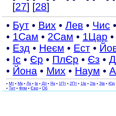
[
27
] [
28
]
•
Бут
•
Вих
•
Лев
•
Чис
•
1Сам
•
2Сам
•
1Цар
•
Езд
•
Неєм
•
Ест
•
Йо
•
Іс
•
Єр
•
ПлЄр
•
Єз
•
Д
•
Йона
•
Мих
•
Наум
•
А
•
Мт
•
Мк
•
Лк
•
Ів
•
Дії
•
Як
•
1Пт
•
2Пт
•
1Ів
•
2Ів
•
3Ів
•
Юд
•
Тит
•
Флм
•
Євр
•
Об