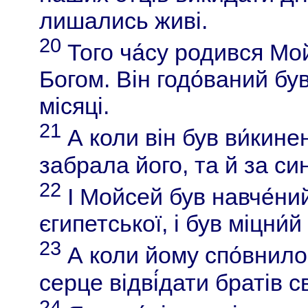
лишались живі.
20
Того ча́су родився Мой
Богом. Він годо́ваний був
місяці.
21
А коли він був ви́кин
забрала його, та й за си
22
І Мойсей був навче́ни
єгипетської, і був міцни́й
23
А коли йому спо́внилос
серце відві́дати братів с
24