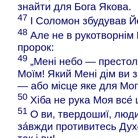
знайти для Бога Якова.
47
І Соломон збудував Й
48
Але не в рукотворнім 
пророк:
49
„Мені небо — престол,
Моїм! Який Мені дім ви 
— або місце яке для Мог
50
Хіба не рука Моя все́
51
О ви, твердошиї, люди
за́вжди противитесь Духо