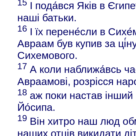
15
І пода́вся Яків в Єгип
наші батьки.
16
І їх перене́сли в Сихе́
Авраам був купив за ці́н
Сихемового.
17
А коли наближа́всь час
Авраамові, розрісся наро
18
аж поки настав інший 
Йо́сипа.
19
Він хитро наш люд об
наших отців викидати ді