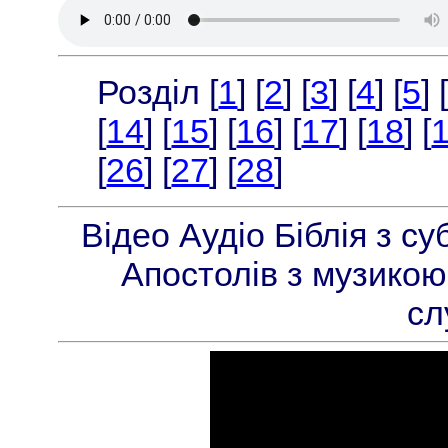
Розділ [
1
] [
2
] [
3
] [
4
] [
5
] 
[
14
] [
15
] [
16
] [
17
] [
18
] [
[
26
] [
27
] [
28
]
Відео Аудіо Біблія з с
Апостолів з музикою
сл