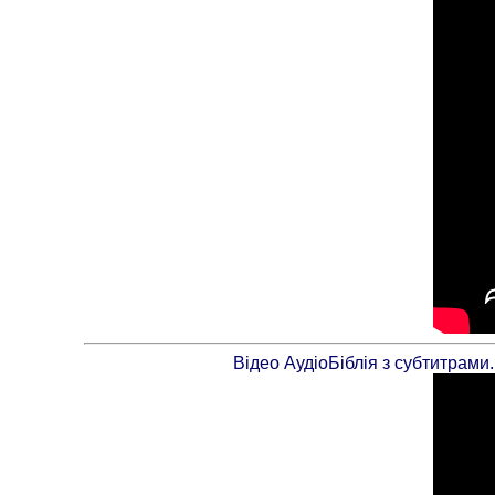
Відео АудіоБіблія з субтитрам