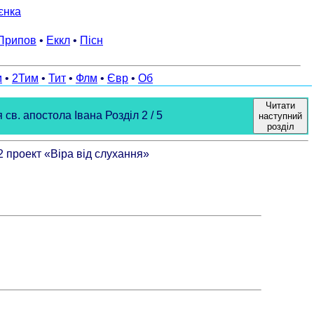
єнка
Припов
•
Еккл
•
Пісн
м
•
2Тим
•
Тит
•
Флм
•
Євр
•
Об
Читати
. апостола Івана Розділ 2 / 5
наступний
розділ
 проект «Віра від слухання»