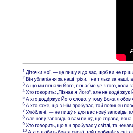
1
Діточки мої, — це пишу́ я до вас, щоб ви не грі
2
Він ублага́ння за наші гріхи, і не тільки за наші, 
3
А що ми пізнали Його, пізнає́мо
це
з того, коли 
4
Хто говорить: „Пізнав я Його“, але не доде́ржує 
5
А хто доде́ржує Його слово, у тому Божа любов сп
6
А хто каже, що в Нім пробува́є, той повинен пово́
7
Улю́блені, — не пишу́ я для вас нову́ заповідь, а
8
Але нову́ заповідь я вам пишу́, що справді вона 
9
Хто говорить, що він пробува́є у світлі, та нена́в
10
А
хто любить брата свого́, той пробува́є у світлі