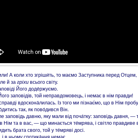
шили! А коли хто згріши́ть, то маємо Заступника перед Отцем
але й за
гріхи
всього світу.
заповіді Його доде́ржуємо.
Його заповідів, той неправдомовець, і немає в нім правди!
равді вдоскона́лилась. Із того ми пізнає́мо, що в Нім пробу
дитись так, як пово́дився Він.
ле заповідь давню, яку мали від поча́тку: заповідь давня, — т
в Нім та в вас, — що минається те́мрява, і світло правдиве 
идить брата свого, той у те́мряві досі.
, і в ньому спотика́ння немає.