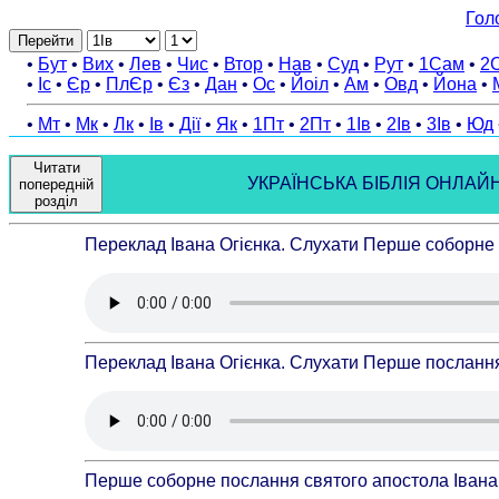
Гол
Перейти
•
Бут
•
Вих
•
Лев
•
Чис
•
Втор
•
Нав
•
Суд
•
Рут
•
1Сам
•
2
•
Іс
•
Єр
•
ПлЄр
•
Єз
•
Дан
•
Ос
•
Йоіл
•
Ам
•
Овд
•
Йона
•
•
Мт
•
Мк
•
Лк
•
Ів
•
Дії
•
Як
•
1Пт
•
2Пт
•
1Ів
•
2Ів
•
3Ів
•
Юд
Читати
УКРАЇНСЬКА БІБЛІЯ ОНЛАЙН - п
попередній
розділ
Переклад Івана Огієнка. Слухати Перше соборне п
Переклад Івана Огієнка. Слухати Перше послання 
Перше соборне послання святого апостола Івана 