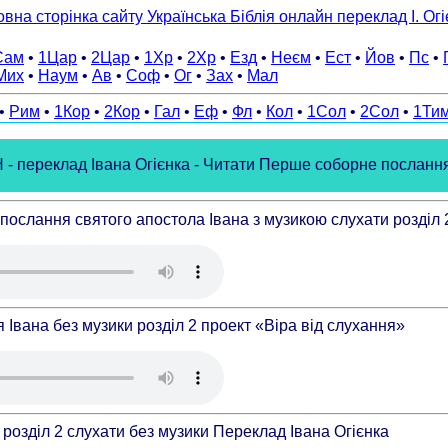
овна сторінка сайту Українська Біблія онлайн переклад І. Огі
Сам
•
1Цар
•
2Цар
•
1Хр
•
2Хр
•
Езд
•
Неєм
•
Ест
•
Йов
•
Пс
•
Мих
•
Наум
•
Ав
•
Соф
•
Ог
•
Зах
•
Мал
•
Рим
•
1Кор
•
2Кор
•
Гал
•
Еф
•
Фл
•
Кол
•
1Сол
•
2Сол
•
1Ти
ереклад Івана Огієнка - Читати Перше соборне послання св
ослання святого апостола Івана з музикою слухати розділ 2
Івана без музики розділ 2 проект «Віра від слухання»
розділ 2 слухати без музики Переклад Івана Огієнка