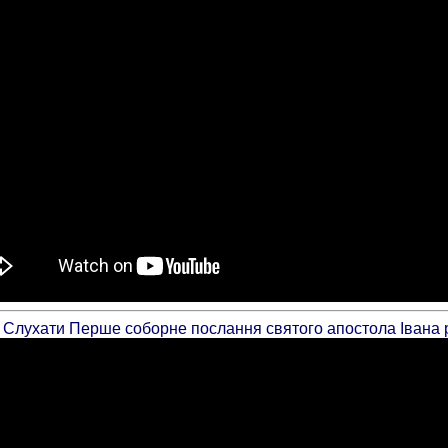
и. Слухати Перше соборне послання святого апостола Івана 