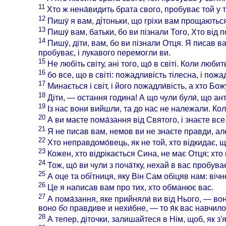
11
Хто ж нена́видить брата свого, пробуває той у те́
12
Пишу́ я вам, ді́тоньки, що гріхи вам прощаютьс
13
Пишу́ вам, батьки, бо ви пізнали Того, Хто від п
14
Пишу́, діти, вам, бо ви пізнали Отця. Я писав вам
пробуває, і лукавого перемогли ви.
15
Не любіть світу, ані того, що́ в світі. Коли любит
16
бо все, що в світі: пожадливість тілесна, і пожад
17
Минається і світ, і його пожадли́вість, а хто Бо
18
Діти, — остання година! А що чули були́, що ант
19
Із нас вони вийшли, та до нас не належали. Кол
20
А ви маєте пома́зання від Святого, і знаєте все
21
Я не писав вам, немов ви не знаєте правди, але 
22
Хто неправдомо́вець, як не той, хто відкидає, щ
23
Кожен, хто відрікається Сина, не має Отця; хто 
24
Тож, що́ ви чули з поча́тку, нехай в вас пробуває
25
А оце та обі́тниця, яку Він Сам обіцяв нам: вічн
26
Це я написав вам про тих, хто обманює вас.
27
А пома́зання, яке прийняли́ ви від Нього, — вон
воно
бо
правдиве и нехи́бне, — то я́к вас навчило
28
А тепер, діточки, залишайтеся в Нім, щоб, як з'