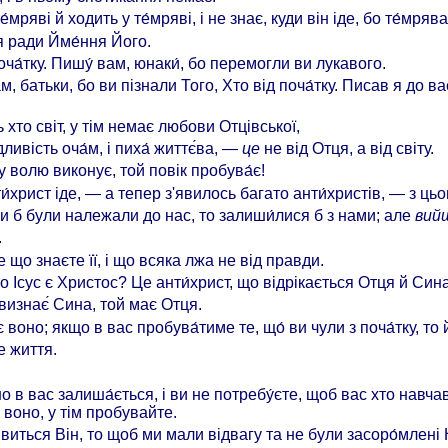
мряві й ходить у те́мряві, і не знає, куди він іде, бо те́мряв
я ради Йме́ння Його.
оча́тку. Пишу́ вам, юнаки́, бо перемогли ви лукавого.
, батьки, бо ви пізнали Того, Хто від поча́тку. Писав я до вас
ь хто світ, у тім немає любови Отцівської,
ливість оча́м, і пиха́ життє́ва, —
це
не від Отця, а від світу.
жу волю виконує, той повік пробува́є!
и́христ іде, — а тепер з'явилось багато анти́христів, — з ць
и б були належали до нас, то залиши́лися б з нами; але
вий
.
що знаєте її, і що всяка лжа не від правди.
о Ісус є Христос? Це анти́христ, що відрікається Отця й Сина
визнає́ Сина, той має Отця.
 воно; якщо в вас пробува́тиме те, що́ ви чули з поча́тку, то 
е життя.
о в вас залиша́ється, і ви не потребу́єте, щоб вас хто навч
 воно, у тім пробувайте.
явиться Він, то щоб ми мали відвагу та не були засоро́млені 