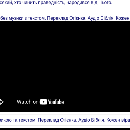
сякий, хто чинить праведність, народився від Нього.
без музики з текстом. Переклад Огієнка. Аудіо Біблія. Коже
икою та текстом. Переклад Огієнка. Аудіо Біблія. Кожен ві