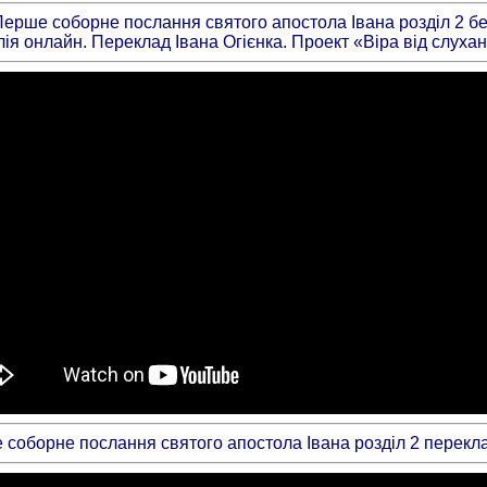
 Перше соборне послання святого апостола Івана розділ 2 бе
лія онлайн. Переклад Івана Огієнка. Проект «Віра від слуха
соборне послання святого апостола Івана розділ 2 перекла