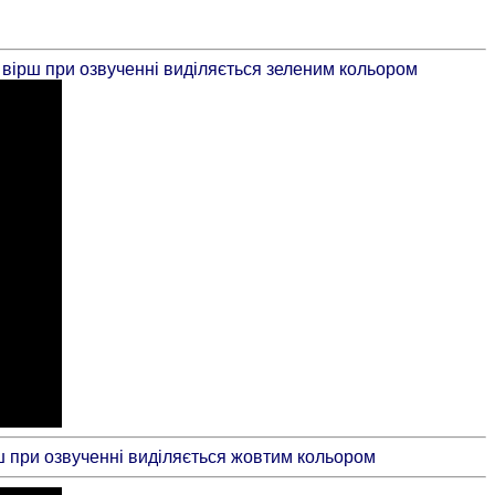
н вірш при озвученні виділяється зеленим кольором
рш при озвученні виділяється жовтим кольором