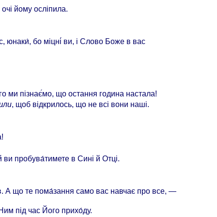
а очі йому осліпила.
, юнаки́, бо міцні́ ви, і Слово Боже в вас
ого ми пізнає́мо, що остання година настала!
шли
, щоб відкрилось, що не всі вони наші.
!
й ви пробува́тимете в Сині й Отці.
ав. А що те пома́зання само вас навчає про все, —
Ним під час Його прихо́ду.