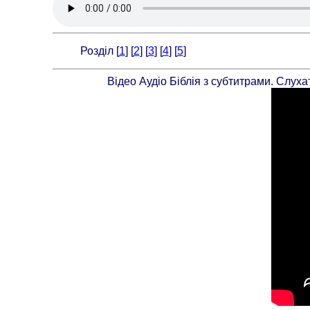
Розділ [
1
] [
2
] [
3
] [
4
] [
5
]
Відео Аудіо Біблія з субтитрами. Слух