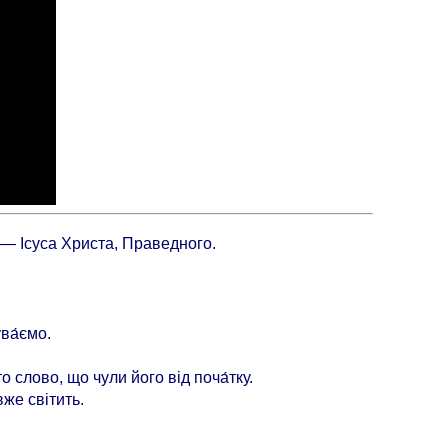
, — Ісуса Христа, Праведного.
ва́ємо.
о слово, що чули його від поча́тку.
вже світить.