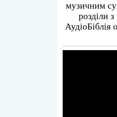
музичним су
розділи з
АудіоБіблія 