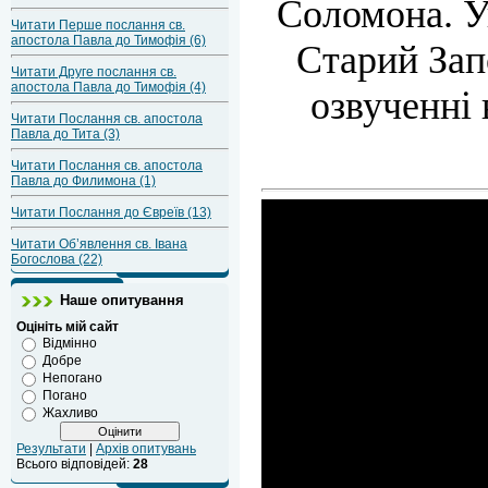
Соломона. Ук
Читати Перше послання св.
апостола Павла до Тимофія (6)
Старий Зап
Читати Друге послання св.
апостола Павла до Тимофія (4)
озвученні 
Читати Послання св. апостола
Павла до Тита (3)
Читати Послання св. апостола
Павла до Филимона (1)
Читати Послання до Євреїв (13)
Читати Об’явлення св. Івана
Богослова (22)
Наше опитування
Оцініть мій сайт
Відмінно
Добре
Непогано
Погано
Жахливо
Результати
|
Архів опитувань
Всього відповідей:
28