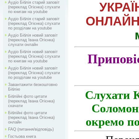
Аудіо Біблія старий заповіт
УКРАЇ
(переклад Огієнка) слухати
по книгам на youtube
ОНЛАЙ
Аудіо Біблія старий заповіт
(переклад Огієнка) слухати
по розділам на youtube
Аудіо Біблія новий заповіт
(переклад Івана Огієнка)
слухати онлайн
Аудіо Біблія новий заповіт
Приповіс
(переклад Огієнка) слухати
по книгам на youtube
Аудіо Біблія новий заповіт
(переклад Огієнка) слухати
по розділам на youtube
Завантажити безкоштовно
Біблію
Слухати 
Біблійні фото цитати
(переклад Івана Огієнка)
Соломон
скачати
Біблійні фото цитати
(переклад Івана Огієнка)
окремо по
онлайн
FAQ (питання/відповідь)
Гостьова книга