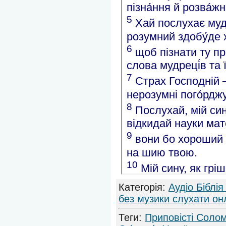
Категорія
:
Аудіо Біблія
без музики слухати он
Теги
:
Приповісті Соло