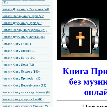
(31)
Читати Другу книгу Самуїлова (24)
Читати Першу книгу Царів (22)
Читати Другу книгу Царів (25)
Читати Першу книгу хроніки (29)
Читати Другу книгу хроніки (36)
Читати Книгу Ездри (10)
Читати Книгу Неємії (13)
Читати Книгу Естер (10)
Читати Книгу Йова (42)
Книга При
Читати Книгу Псалмів (150)
без музи
Читати Книгу Приповісті (31)
Читати Книгу Екклезіястова (12)
онлай
Читати Книгу пісня над піснями (8)
Читати Книгу пророка Ісаї (66)
Читати Книгу пророка Єремії (52)