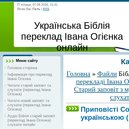
П`ятниця, 07.08.2026, 15:41
Вітаю Вас
Гість
|
RSS
Українська Біблія
переклад Івана Огієнка
онлайн
К
Меню сайту
Головна сторінка
Головна
»
Файли
Біб
Інформація про переклад
Івана Огієнка
перекладі Івана О
Читати старий заповіт та
Старий заповіт з 
слухати (переклад Івана
Огієнка)
слуха
Читати новий заповіт та
слухати (переклад Івана
Приповісті С
Огієнка)
українською (
Аудіо Біблія старий заповіт
(переклад Івана Огієнка)
слухати онлайн