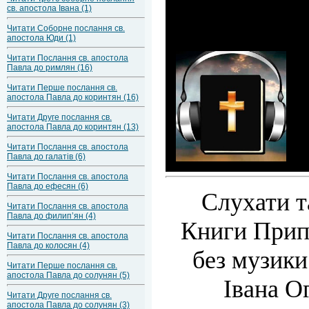
св. апостола Івана (1)
Читати Соборне послання св.
апостола Юди (1)
Читати Послання св. апостола
Павла до римлян (16)
Читати Перше послання св.
апостола Павла до коринтян (16)
Читати Друге послання св.
апостола Павла до коринтян (13)
Читати Послання св. апостола
Павла до галатів (6)
Читати Послання св. апостола
Павла до ефесян (6)
Слухати т
Читати Послання св. апостола
Павла до филип’ян (4)
Книги Прип
Читати Послання св. апостола
Павла до колосян (4)
без музики
Читати Перше послання св.
апостола Павла до солунян (5)
Івана О
Читати Друге послання св.
апостола Павла до солунян (3)