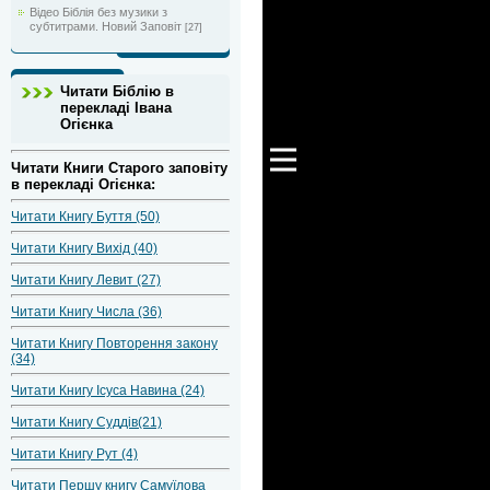
Відео Біблія без музики з
субтитрами. Новий Заповіт
[27]
Читати Біблію в
перекладі Івана
Огієнка
Читати Книги Старого заповіту
в перекладі Огієнка:
Читати Книгу Буття (50)
Читати Книгу Вихід (40)
Читати Книгу Левит (27)
Читати Книгу Числа (36)
Читати Книгу Повторення закону
(34)
Читати Книгу Ісуса Навина (24)
Читати Книгу Суддів(21)
Читати Книгу Рут (4)
Читати Першу книгу Самуїлова