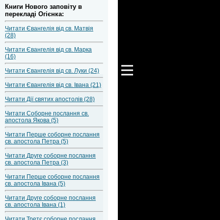
Книги Нового заповіту в
перекладі Огієнка:
Читати Євангелія від св. Матвія
(28)
Читати Євангелія від св. Марка
(16)
Читати Євангелія від св. Луки (24)
Читати Євангелія від св. Івана (21)
Читати Дії святих апостолів (28)
Читати Соборне послання св.
апостола Якова (5)
Читати Перше соборне послання
св. апостола Петра (5)
Читати Друге соборне послання
св. апостола Петра (3)
Читати Перше соборне послання
св. апостола Івана (5)
Читати Друге соборне послання
св. апостола Івана (1)
Читати Третє соборне послання