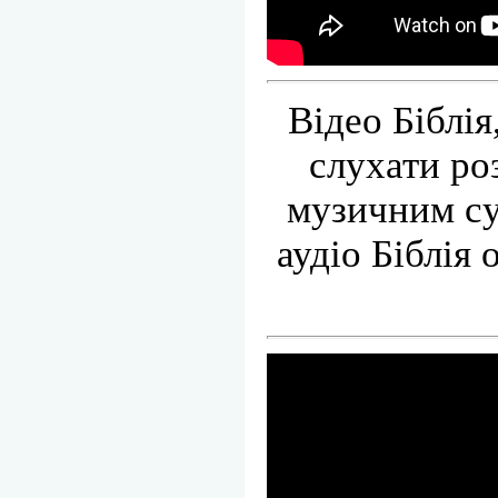
Відео Біблі
слухати роз
музичним су
аудіо Біблія