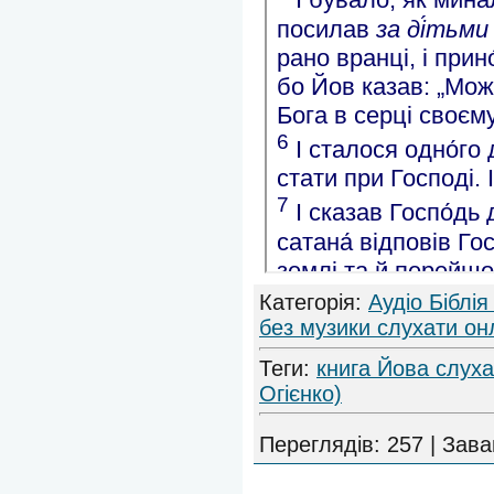
Категорія
:
Аудіо Біблія
без музики слухати он
Теги
:
книга Йова слух
Огієнко)
Переглядів
:
257
|
Зава