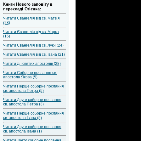
Книги Нового заповіту в
перекладі Огієнка:
Читати Євангелія від св. Матвія
(28)
Читати Євангелія від св. Марка
(16)
Читати Євангелія від св. Луки (24)
Читати Євангелія від св. Івана (21)
Читати Дії святих апостолів (28)
Читати Соборне послання св.
апостола Якова (5)
Читати Перше соборне послання
св. апостола Петра (5)
Читати Друге соборне послання
св. апостола Петра (3)
Читати Перше соборне послання
св. апостола Івана (5)
Читати Друге соборне послання
св. апостола Івана (1)
Читати Третє соборне послання