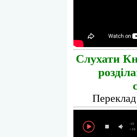
Слухати Кн
розділа
Переклад 
-10
+10