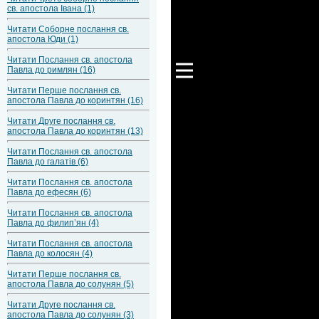
св. апостола Івана (1)
Читати Соборне послання св.
апостола Юди (1)
Читати Послання св. апостола
Павла до римлян (16)
Читати Перше послання св.
апостола Павла до коринтян (16)
Читати Друге послання св.
апостола Павла до коринтян (13)
Читати Послання св. апостола
Павла до галатів (6)
Читати Послання св. апостола
Павла до ефесян (6)
Читати Послання св. апостола
Павла до филип’ян (4)
Читати Послання св. апостола
Павла до колосян (4)
Читати Перше послання св.
апостола Павла до солунян (5)
Читати Друге послання св.
апостола Павла до солунян (3)