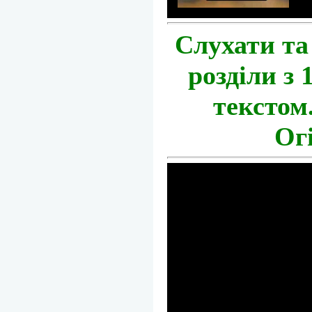
Слухати та
розділи з 
текстом
Огі