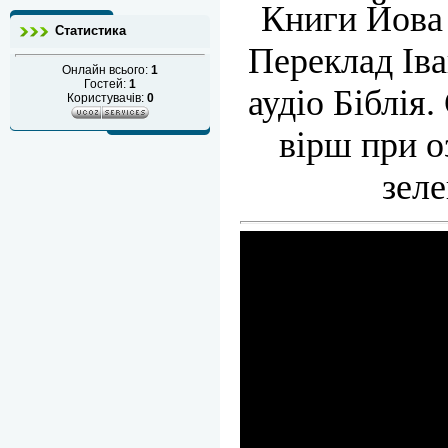
Книги Йова 
Статистика
Переклад Іва
Онлайн всього:
1
Гостей:
1
аудіо Біблія
Користувачів:
0
вірш при о
зел