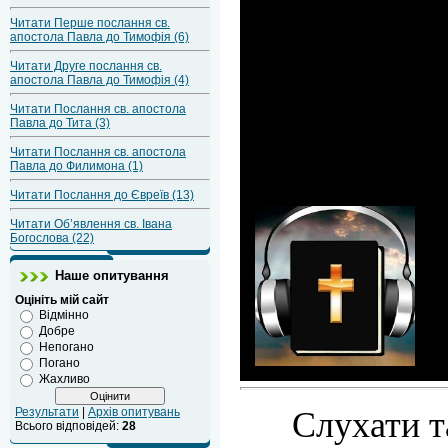
Читати Перше послання св.
апостола Павла до Тимофія (6)
Читати Друге послання св.
апостола Павла до Тимофія (4)
Читати Послання св. апостола
Павла до Тита (3)
Читати Послання св. апостола
Павла до Филимона (1)
Читати Послання до Євреїв (13)
Читати Об’явлення св. Івана
Богослова (22)
Наше опитування
Оцініть мій сайт
Відмінно
Добре
Непогано
Погано
Жахливо
Слухати т
Результати
|
Архів опитувань
Всього відповідей:
28