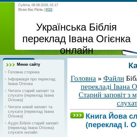
Субота, 08.08.2026, 01:17
Вітаю Вас
Гість
|
RSS
Українська Біблія
переклад Івана Огієнка
онлайн
К
Меню сайту
Головна сторінка
Головна
»
Файли
Біб
Інформація про переклад
Івана Огієнка
перекладі Івана О
Читати старий заповіт та
Старий заповіт з 
слухати (переклад Івана
Огієнка)
слуха
Читати новий заповіт та
слухати (переклад Івана
Книга Йова с
Огієнка)
(переклад І. О
Аудіо Біблія старий заповіт
(переклад Івана Огієнка)
слухати онлайн