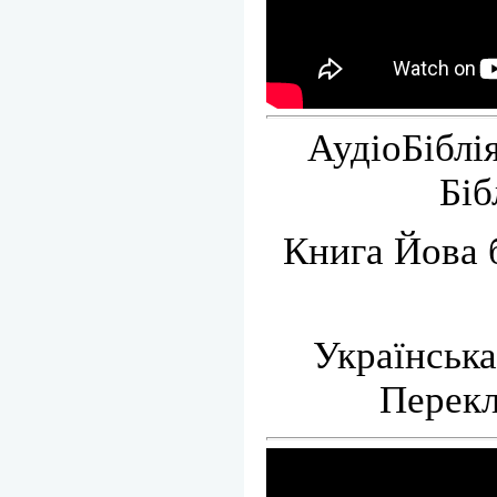
АудіоБіблі
Біб
Книга Йова б
Українська
Перекл