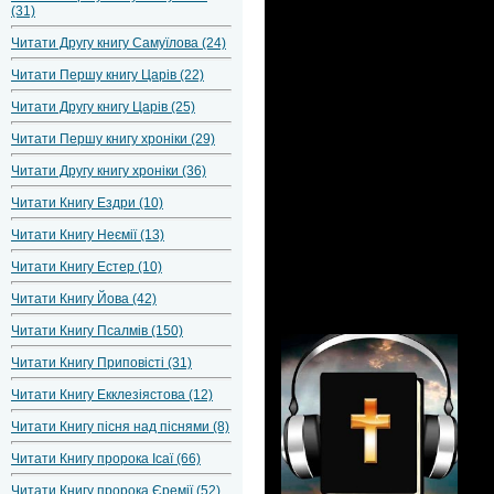
(31)
Читати Другу книгу Самуїлова (24)
Читати Першу книгу Царів (22)
Читати Другу книгу Царів (25)
Читати Першу книгу хроніки (29)
Читати Другу книгу хроніки (36)
Читати Книгу Ездри (10)
Читати Книгу Неємії (13)
Читати Книгу Естер (10)
Читати Книгу Йова (42)
Читати Книгу Псалмів (150)
Читати Книгу Приповісті (31)
Читати Книгу Екклезіястова (12)
Читати Книгу пісня над піснями (8)
Читати Книгу пророка Ісаї (66)
Читати Книгу пророка Єремії (52)