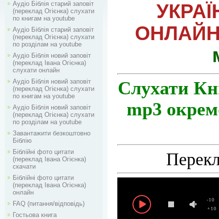
Аудіо Біблія старий заповіт
УКРАЇ
(переклад Огієнка) слухати
по книгам на youtube
ОНЛАЙ
Аудіо Біблія старий заповіт
(переклад Огієнка) слухати
по розділам на youtube
Аудіо Біблія новий заповіт
(переклад Івана Огієнка)
слухати онлайн
Аудіо Біблія новий заповіт
Слухати Кн
(переклад Огієнка) слухати
по книгам на youtube
mp3 окремо
Аудіо Біблія новий заповіт
(переклад Огієнка) слухати
по розділам на youtube
Завантажити безкоштовно
Біблію
Біблійні фото цитати
Перекл
(переклад Івана Огієнка)
скачати
Біблійні фото цитати
(переклад Івана Огієнка)
онлайн
-10
FAQ (питання/відповідь)
+10
Гостьова книга