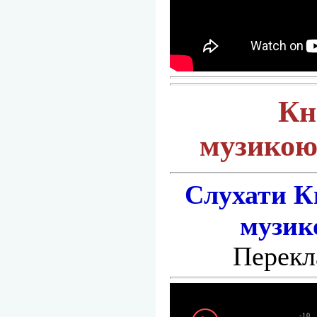
Кн
музикою
Слухати К
музик
Перекл
-10