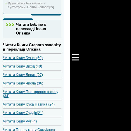
Відео Біблія без музики з
субтитрами. Новий Заповіт
[27]
Читати Біблію в
перекладі Івана
Огієнка
Читати Книги Старого заповіту
в перекладі Огієнка:
Читати Книгу Буття (50)
Читати Книгу Вихід (40)
Читати Книгу Левит (27)
Читати Книгу Числа (36)
Читати Книгу Повторення закону
(34)
Читати Книгу Ісуса Навина (24)
Читати Книгу Суддів(21)
Читати Книгу Рут (4)
Читати Першу книгу Самуїлова